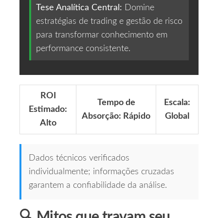
Tese Analítica Central:
Domine
estratégias de trading e gestão de risco
para transformar conhecimento em
performance consistente.
ROI
Tempo de
Escala:
Estimado:
Absorção: Rápido
Global
Alto
Dados técnicos verificados
individualmente; informações cruzadas
garantem a confiabilidade da análise.
🔍 Mitos que travam seu