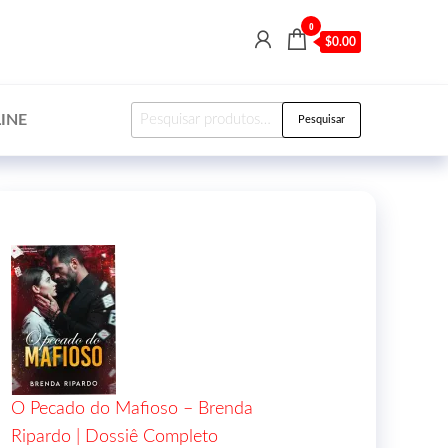
0
$0.00
INE
Pesquisar
O Pecado do Mafioso – Brenda
Ripardo | Dossiê Completo