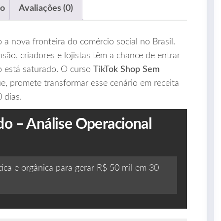
ão
Avaliações (0)
a nova fronteira do comércio social no Brasil.
ão, criadores e lojistas têm a chance de entrar
o está saturado. O curso
TikTok Shop Sem
e, promete transformar esse cenário em receita
 dias.
o – Análise Operacional
tica e orgânica para gerar R$ 50 mil em 30