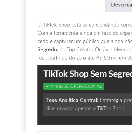
Descriç
O TikTok Shop está se consolidando como 
Com a ferramenta ainda em fase de expans
cedo e capturar um público que ainda nã
Segredo
, do Top Creator Octávio Henriqu
real, partindo do zero até R$ 50 mil em 30
TikTok Shop Sem Segred
✓ ANÁLISE OPERACIONAL
Tese Analítica Central:
Estratégia prá
dias usando apenas o TikTok Shop.