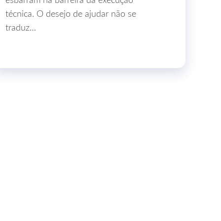
esbarram na barreira da execução
técnica. O desejo de ajudar não se
traduz…