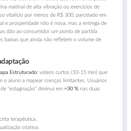
ina matinal de alta vibração ou exercícios de
sso vitalício por menos de R$ 300, parcelado em
al e prosperidade não é nova, mas a entrega de
dias dão ao consumidor um ponto de partida
es baixas que ainda não refletem o volume de
 adaptação
apa Estruturado
: vídeos curtos (10‑15 min) que
m o aluno a mapear crenças limitantes. Usuários
o de “estagnação” diminui em
≈30 %
nas duas
rita terapêutica.
alização criativa.