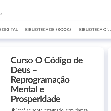
ões
 DIGITAL
BIBLIOTECA DE EBOOKS
BIBLIOTECA ONL
Curso O Código de
Deus –
Reprogramação
Mental e
Prosperidade
🔎 Você se sente estagnado, sem clareza