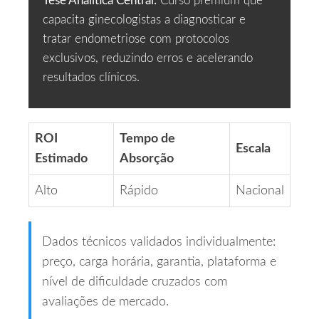
Tese Analítica Central:
Curso premium que
capacita ginecologistas a diagnosticar e
tratar endometriose com protocolos
exclusivos, reduzindo erros e acelerando
resultados clínicos.
ROI
Tempo de
Escala
Estimado
Absorção
Alto
Rápido
Nacional
Dados técnicos validados individualmente:
preço, carga horária, garantia, plataforma e
nível de dificuldade cruzados com
avaliações de mercado.