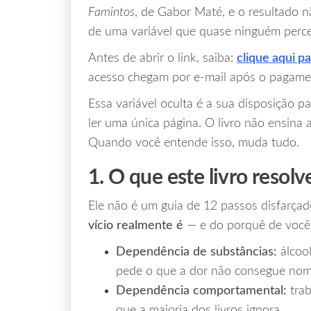
Famintos
, de Gabor Maté, e o resultado
de uma variável que quase ninguém perce
Antes de abrir o link, saiba:
clique aqui pa
acesso chegam por e-mail após o pagame
Essa variável oculta é a sua disposição p
ler uma única página. O livro não ensina a
Quando você entende isso, muda tudo.
1. O que este livro resol
Ele não é um guia de 12 passos disfarçad
vício realmente é
— e do porquê de você t
Dependência de substâncias:
álcool
pede o que a dor não consegue nom
Dependência comportamental:
trab
que a maioria dos livros ignora.