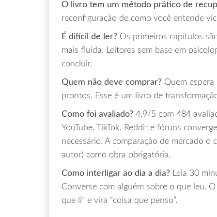
O livro tem um método prático de recu
reconfiguração de como você entende vício
É difícil de ler?
Os primeiros capítulos sã
mais fluida. Leitores sem base em psicolo
concluir.
Quem não deve comprar?
Quem espera u
prontos. Esse é um livro de transformaçã
Como foi avaliado?
4,9/5 com 484 avaliaç
YouTube, TikTok, Reddit e fóruns converg
necessário. A comparação de mercado o 
autor) como obra obrigatória.
Como interligar ao dia a dia?
Leia 30 minu
Converse com alguém sobre o que leu. O 
que li” e vira “coisa que penso”.