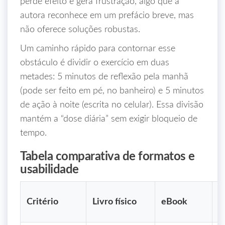
perde efeito e gera frustração, algo que a
autora reconhece em um prefácio breve, mas
não oferece soluções robustas.
Um caminho rápido para contornar esse
obstáculo é dividir o exercício em duas
metades: 5 minutos de reflexão pela manhã
(pode ser feito em pé, no banheiro) e 5 minutos
de ação à noite (escrita no celular). Essa divisão
mantém a “dose diária” sem exigir bloqueio de
tempo.
Tabela comparativa de formatos e
usabilidade
A
Critério
Livro físico
eBook
m