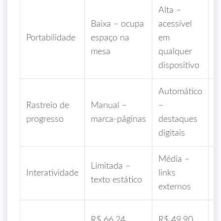
Alta –
Baixa – ocupa
acessível
M
Portabilidade
espaço na
em
s
mesa
qualquer
t
dispositivo
Automático
I
Rastreio de
Manual –
–
–
progresso
marca‑páginas
destaques
d
digitais
Média –
A
Limitada –
Interatividade
links
l
texto estático
externos
p
F
R$ 66,24
R$ 49,90