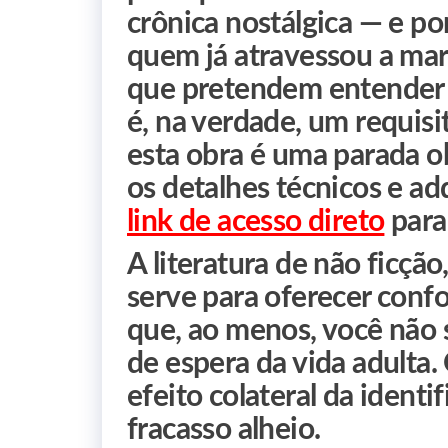
crônica nostálgica — e p
quem já atravessou a marc
que pretendem entender
é, na verdade, um requisit
esta obra é uma parada ob
os detalhes técnicos e ad
link de acesso direto
para 
A literatura de não ficç
serve para oferecer confor
que, ao menos, você não s
de espera da vida adulta.
efeito colateral da ident
fracasso alheio.