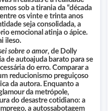
emos sob a tirania da “década
entre os vinte e trinta anos
tidade seja consolidada, a
brio emocional atinja o ápice.
 ileso.
sei sobre o amor
, de Dolly
ia de autoajuda barato para se
cessária do erro. Comparar a
um reducionismo preguiçoso
tica da autora. Enquanto a
 glamour da metrópole,
ura do desastre cotidiano: a
emprego, a autossabotagem