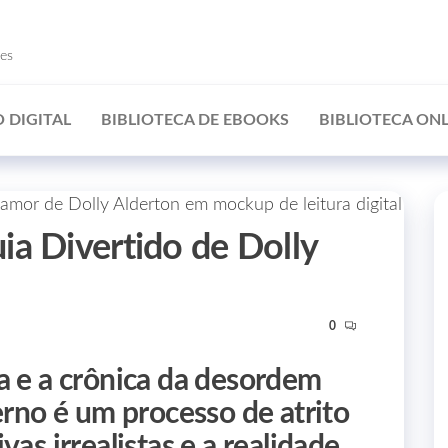
ões
 DIGITAL
BIBLIOTECA DE EBOOKS
BIBLIOTECA ONL
a Divertido de Dolly
0
a e a crônica da desordem
no é um processo de atrito
as irrealistas e a realidade