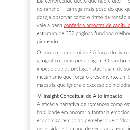
Ela compreende que o que não é dito — o 
no rancho — carrega mais peso do que q
deseja observar como o ritmo da tensão s
vale a pena
conferir a amostra de capítul
estrutura de 352 páginas funciona melho
pirateado.
O ponto contraintuitivo? A força do livr
geográfico como personagem. O rancho nã
impede que os protagonistas fujam de sua
mecanismo que força o crescimento, um t
maestria que ignora o excesso de melodr
💡 Insight Conceitual de Alto Impacto
A eficácia narrativa de romances como es
habilidade em ancorar a fantasia emociona
economiza tempo ao perceber que o “dram
necessidade humana de segurança emocion