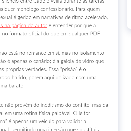
silêncio entre Cade e Willa durante as tarefas
ualquer monólogo confessionário. Para quem
exual é gerido em narrativas de ritmo acelerado,
os na página do autor
e entender por que a
r no formato oficial do que em qualquer PDF
o não está no romance em si, mas no isolamento
o é apenas o cenário; é a gaiola de vidro que
s próprias verdades. Essa “prisão” é o
ropo batido, porém aqui utilizado com uma
ama barato.
te não provém do ineditismo do conflito, mas da
l em uma rotina física palpável. O leitor
a” é apenas um veículo para validar a
al, permitindo uma imersão que substitui a