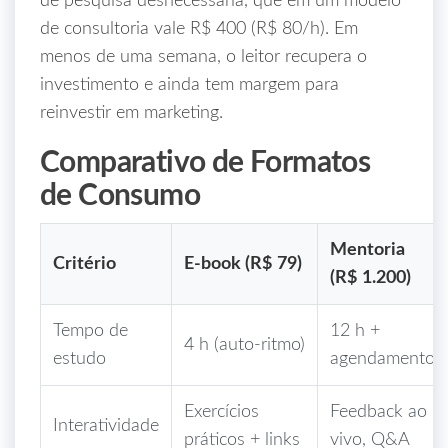
de pesquisa desnecessária, que em um modelo
de consultoria vale R$ 400 (R$ 80/h). Em
menos de uma semana, o leitor recupera o
investimento e ainda tem margem para
reinvestir em marketing.
Comparativo de Formatos
de Consumo
Mentoria
Critério
E‑book (R$ 79)
(R$ 1.200)
Tempo de
12 h +
4 h (auto‑ritmo)
estudo
agendamento
Exercícios
Feedback ao
Interatividade
práticos + links
vivo, Q&A