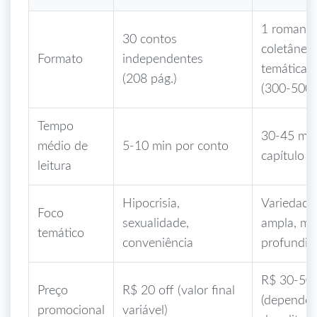
1 romanc
30 contos
coletânea
Formato
independentes
temática
(208 pág.)
(300‑500 
Tempo
30‑45 min
médio de
5‑10 min por conto
capítulo
leitura
Hipocrisia,
Variedade
Foco
sexualidade,
ampla, m
temático
conveniência
profundid
R$ 30‑50
Preço
R$ 20 off (valor final
(depende
promocional
variável)