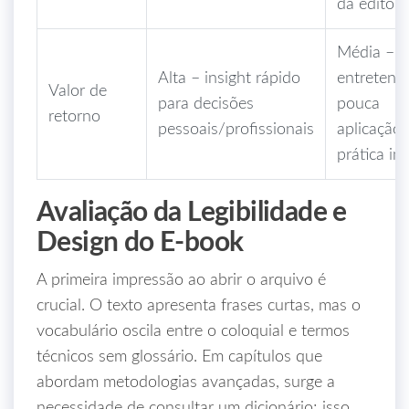
da editora
Média –
Alta – insight rápido
entreteni
Valor de
para decisões
pouca
retorno
pessoais/profissionais
aplicação
prática im
Avaliação da Legibilidade e
Design do E‑book
A primeira impressão ao abrir o arquivo é
crucial. O texto apresenta frases curtas, mas o
vocabulário oscila entre o coloquial e termos
técnicos sem glossário. Em capítulos que
abordam metodologias avançadas, surge a
necessidade de consultar um dicionário; isso