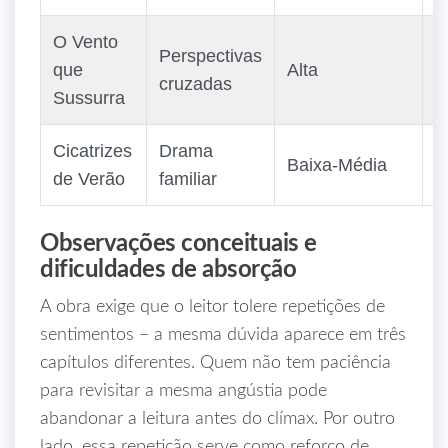
O Vento
L
Perspectivas
que
Alta
e
cruzadas
Sussurra
n
Cicatrizes
Drama
F
Baixa‑Média
de Verão
familiar
P
Observações conceituais e
dificuldades de absorção
A obra exige que o leitor tolere repetições de
sentimentos – a mesma dúvida aparece em três
capítulos diferentes. Quem não tem paciência
para revisitar a mesma angústia pode
abandonar a leitura antes do clímax. Por outro
lado, essa repetição serve como reforço de