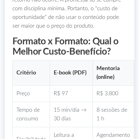
retorno não ocorre. A promessa só se cumpre
com disciplina mínima. Portanto, o “custo de
oportunidade” de não usar o conteúdo pode
ser maior que o preço do produto.
Formato x Formato: Qual o
Melhor Custo‑Benefício?
Mentoria
Critério
E‑book (PDF)
(online)
Preço
R$ 97
R$ 3.800
Tempo de
15 min/dia →
8 sessões de
consumo
30 dias
1 h
Leitura a
Agendamento