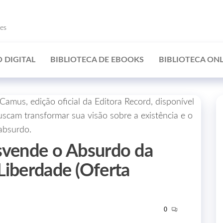
ões
 DIGITAL
BIBLIOTECA DE EBOOKS
BIBLIOTECA ONL
esvende o Absurdo da
Liberdade (Oferta
0