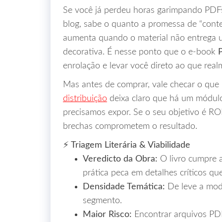
Se você já perdeu horas garimpando PDFs
blog, sabe o quanto a promessa de “conte
aumenta quando o material não entrega u
decorativa. É nesse ponto que o e‑book
enrolação e levar você direto ao que real
Mas antes de comprar, vale checar o que 
distribuição
deixa claro que há um módulo 
precisamos expor. Se o seu objetivo é ROI
brechas comprometem o resultado.
⚡ Triagem Literária & Viabilidade
Veredicto da Obra:
O livro cumpre a
prática peca em detalhes críticos q
Densidade Temática:
De leve a mod
segmento.
Maior Risco:
Encontrar arquivos PD