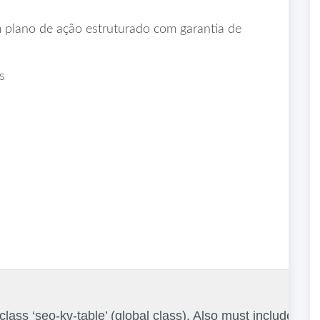
 plano de ação estruturado com garantia de
s
 class ‘seo-kv-table’ (global class). Also must include t