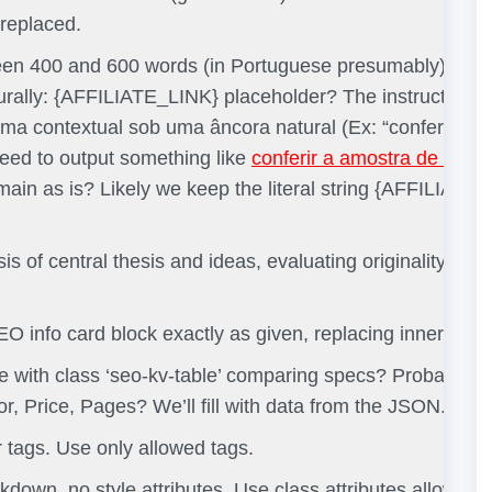
 replaced.
en 400 and 600 words (in Portuguese presumably). Use
turally: {AFFILIATE_LINK} placeholder? The instruction: U
ma contextual sob uma âncora natural (Ex: “conferir a a
eed to output something like
conferir a amostra de capít
ain as is? Likely we keep the literal string {AFFILIATE_L
 of central thesis and ideas, evaluating originality, clar
O info card block exactly as given, replacing inner conte
 with class ‘seo-kv-table’ comparing specs? Probably we
hor, Price, Pages? We’ll fill with data from the JSON.
 tags. Use only allowed tags.
own, no style attributes. Use class attributes allowed?