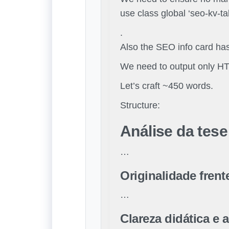
use class global ‘seo-kv-t
.
Also the SEO info card has 
We need to output only HTM
Let’s craft ~450 words.
Structure:
Análise da tese
…
Originalidade fren
…
Clareza didática e 