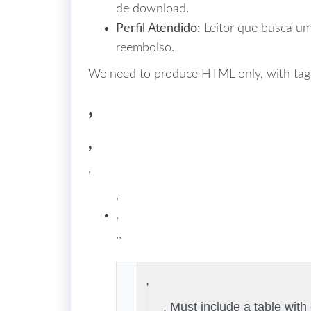
de download.
Perfil Atendido:
Leitor que busca um
reembolso.
We need to produce HTML only, with tag
,
,
,
,
,
,,
,
. Must include a table with