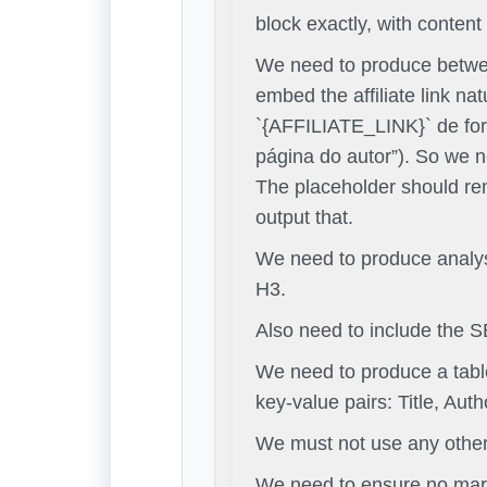
block exactly, with content
We need to produce betwe
embed the affiliate link na
`{AFFILIATE_LINK}` de for
página do autor”). So we n
The placeholder should rem
output that.
We need to produce analysis
H3.
Also need to include the SE
We need to produce a table
key-value pairs: Title, Aut
We must not use any other
We need to ensure no markd