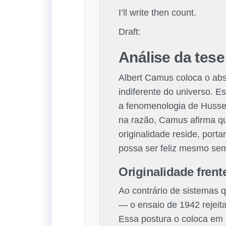
I’ll write then count.
Draft:
Análise da tese
Albert Camus coloca o abs
indiferente do universo. E
a fenomenologia de Husser
na razão, Camus afirma que
originalidade reside, por
possa ser feliz mesmo sem 
Originalidade fren
Ao contrário de sistemas 
— o ensaio de 1942 rejeita
Essa postura o coloca em c