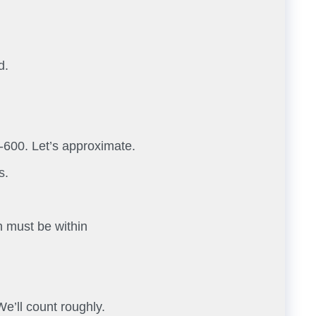
d.
600. Let’s approximate.
s.
h must be within
e’ll count roughly.