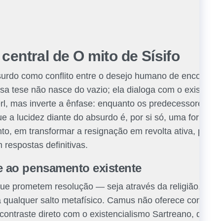
 central de O mito de Sísifo
urdo como conflito entre o desejo humano de encontrar s
ssa tese não nasce do vazio; ela dialoga com o existenc
l, mas inverte a ênfase: enquanto os predecessores bu
 a lucidez diante do absurdo é, por si só, uma forma de
tanto, em transformar a resignação em revolta ativa, pr
respostas definitivas.
te ao pensamento existente
que prometem resolução — seja através da religião, do 
 qualquer salto metafísico. Camus não oferece consolo; 
ontraste direto com o existencialismo Sartreano, que en