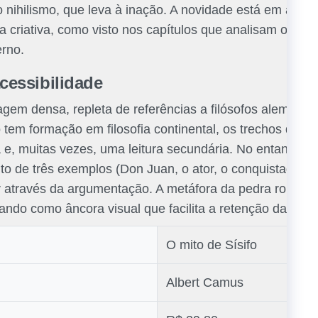
o nihilismo, que leva à inação. A novidade está em afirm
 criativa, como visto nos capítulos que analisam o mito
rno.
acessibilidade
em densa, repleta de referências a filósofos alemães e
tem formação em filosofia continental, os trechos que c
e, muitas vezes, uma leitura secundária. No entanto, a
to de três exemplos (Don Juan, o ator, o conquistador)
or através da argumentação. A metáfora da pedra rolante 
nando como âncora visual que facilita a retenção das idei
O mito de Sísifo
Albert Camus