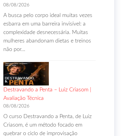
08/08/2026
A busca pelo corpo ideal muitas vezes
 H2 and H3 tags. Must
esbarra em uma barreira invisível: a
se the link
complexidade desnecessária. Muitas
mostra de capítulos na
mulheres abandonam dietas e treinos
ulos na página do autor
.
não por…
INK} inside href. We’ll
ity didactic. Use H2 and
Destravando a Penta – Luiz Criasom |
nt with insight.
Avaliação Técnica
 can create a table with
08/08/2026
O curso Destravando a Penta, de Luiz
Criasom, é um método focado em
quebrar o ciclo de improvisação
 The instruction says