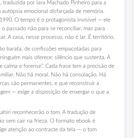
 traduzida por Iara Machado Pinheiro para a
 autópsia emocional disfarçada de memória.
1990. O tempo é o protagonista invisível — ele
a o passado não para se reconciliar, mas para
. A casa, nesse processo, não é lar. É território.
cção barata, de confissões empacotadas para
ninguém mais oferece: silêncio que sustenta. A
e calma e forense”. Cada frase tem a precisão de
familiar. Não há moral. Não há consolação. Há
cas são permanentes, e que reconstruir a
agem — exige a disposição de enxergar o que a
ahiri reconhecerão o tom. A tradução de
o sem cair na frieza. O formato ebook é
xige atenção ao contraste da tela — o tom