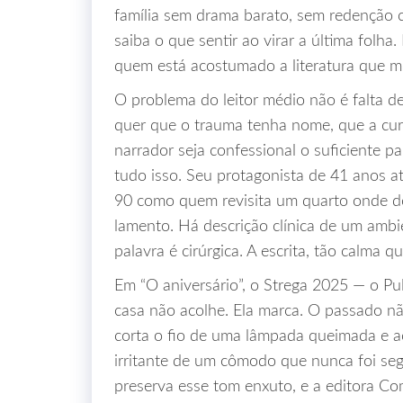
família sem drama barato, sem redenção co
saiba o que sentir ao virar a última folha
quem está acostumado a literatura que m
O problema do leitor médio não é falta de
quer que o trauma tenha nome, que a cur
narrador seja confessional o suficiente p
tudo isso. Seu protagonista de 41 anos a
90 como quem revisita um quarto onde de
lamento. Há descrição clínica de um ambie
palavra é cirúrgica. A escrita, tão calma q
Em “O aniversário”, o Strega 2025 — o Pu
casa não acolhe. Ela marca. O passado nã
corta o fio de uma lâmpada queimada e a
irritante de um cômodo que nunca foi se
preserva esse tom enxuto, e a editora C