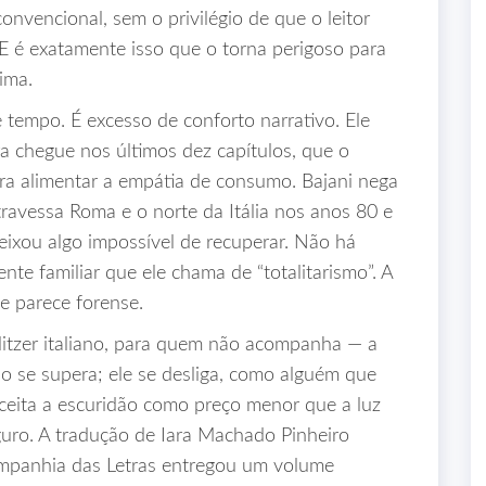
nvencional, sem o privilégio de que o leitor
. E é exatamente isso que o torna perigoso para
ima.
 tempo. É excesso de conforto narrativo. Ele
a chegue nos últimos dez capítulos, que o
ara alimentar a empátia de consumo. Bajani nega
travessa Roma e o norte da Itália nos anos 80 e
ixou algo impossível de recuperar. Não há
nte familiar que ele chama de “totalitarismo”. A
ue parece forense.
litzer italiano, para quem não acompanha — a
o se supera; ele se desliga, como alguém que
ceita a escuridão como preço menor que a luz
guro. A tradução de Iara Machado Pinheiro
ompanhia das Letras entregou um volume