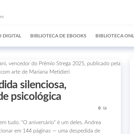
ões
 DIGITAL
BIBLIOTECA DE EBOOKS
BIBLIOTECA ONL
ida silenciosa,
de psicológica
0
em tudo. “O aniversário” é um deles. Andrea
ncionar em 144 páginas — uma despedida de