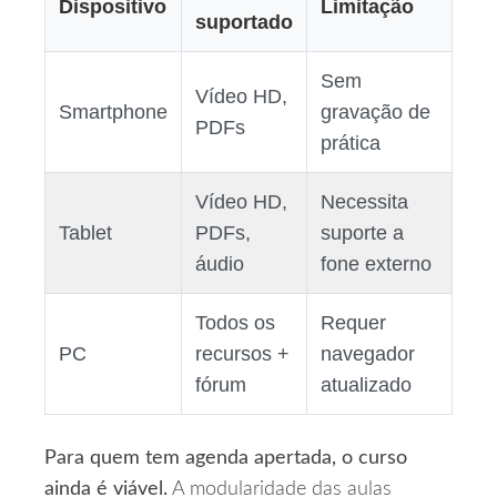
Dispositivo
Limitação
suportado
Sem
Vídeo HD,
Smartphone
gravação de
PDFs
prática
Vídeo HD,
Necessita
Tablet
PDFs,
suporte a
áudio
fone externo
Todos os
Requer
PC
recursos +
navegador
fórum
atualizado
Para quem tem agenda apertada, o curso
ainda é viável.
A modularidade das aulas