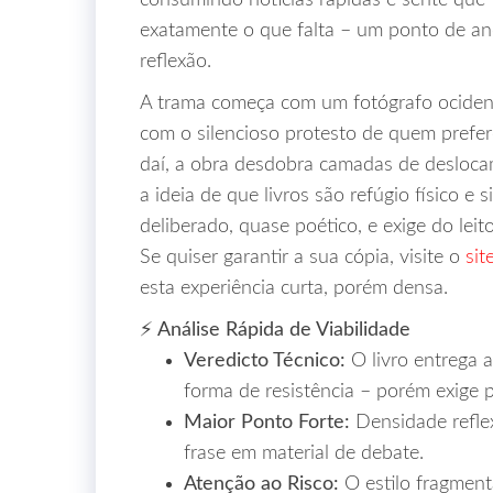
consumindo notícias rápidas e sente que f
exatamente o que falta – um ponto de an
reflexão.
A trama começa com um fotógrafo ocidenta
com o silencioso protesto de quem prefere
daí, a obra desdobra camadas de deslocam
a ideia de que livros são refúgio físico e
deliberado, quase poético, e exige do lei
Se quiser garantir a sua cópia, visite o
sit
esta experiência curta, porém densa.
⚡ Análise Rápida de Viabilidade
Veredicto Técnico:
O livro entrega a
forma de resistência – porém exige p
Maior Ponto Forte:
Densidade refle
frase em material de debate.
Atenção ao Risco:
O estilo fragment