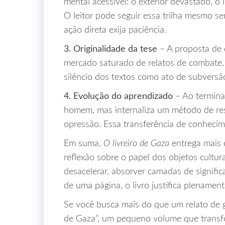
mental acessível: o exterior devastado, o i
O leitor pode seguir essa trilha mesmo 
ação direta exija paciência.
3. Originalidade da tese
– A proposta de q
mercado saturado de relatos de combate. O 
silêncio dos textos como ato de subversã
4. Evolução do aprendizado
– Ao terminar
homem, mas internaliza um método de resis
opressão. Essa transferência de conhecime
Em suma,
O livreiro de Gaza
entrega mais 
reflexão sobre o papel dos objetos cultur
desacelerar, absorver camadas de signific
de uma página, o livro justifica plenamen
Se você busca mais do que um relato de 
de Gaza”, um pequeno volume que transf