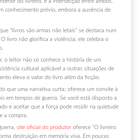
nterior do livreiro, e a intersecção entre ambos.
sem conhecimento prévio, embora a ausência de
ue “livros são armas não letais” se destaca num
livro não glorifica a violência; ele celebra o
o.
, o leitor não só conhece a história de um
tência cultural aplicável a outras situações de
nto eleva o valor do livro além da ficção.
do que uma narrativa curta; oferece um convite à
ais em tempos de guerra. Se você está disposto a
ado e aceitar que a força pode residir na quietude
te a compra.
guerra,
site oficial do produtor
oferece “O livreiro
orma destruição em memória viva. Em poucas