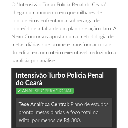
O “Intensivão Turbo Polícia Penal do Ceará”
chega num momento em que milhares de
concurseiros enfrentam a sobrecarga de
conteúdo e a falta de um plano de ação claro. A
Nexo Concursos aposta numa metodologia de
metas diárias que promete transformar o caos
do edital em um roteiro executável, reduzindo a
paralisia por análise.
Intensivão Turbo Polícia Penal
do Ceará
✓ ANÁLISE OPERACIONAL
Tese Analítica Central:
Plano de estudos
pronto, metas diárias e foco total no
edital por menos de R$ 300.