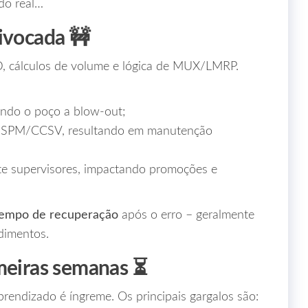
ado real…
uivocada 🚧
, cálculos de volume e lógica de MUX/LMRP.
ondo o poço a blow‑out;
as SPM/CCSV, resultando em manutenção
nte supervisores, impactando promoções e
tempo de recuperação
após o erro – geralmente
edimentos.
imeiras semanas ⏳
prendizado é íngreme. Os principais gargalos são: