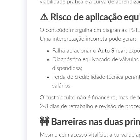
viabilidade prática e a curva de aprendiz
⚠️ Risco de aplicação eq
O conteúdo mergulha em diagramas P&ID
Uma interpretação incorreta pode gerar:
Falha ao acionar o
Auto Shear
, exp
Diagnóstico equivocado de válvul
dispendiosa;
Perda de credibilidade técnica pera
salários.
O custo oculto não é financeiro, mas de
2‑3 dias de retrabalho e revisão de proc
🚧 Barreiras nas duas pr
Mesmo com acesso vitalício, a curva de a