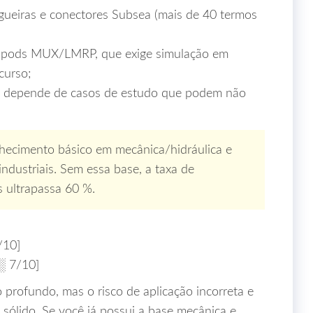
ueiras e conectores Subsea (mais de 40 termos
os pods MUX/LMRP, que exige simulação em
curso;
tica depende de casos de estudo que podem não
ecimento básico em mecânica/hidráulica e
industriais. Sem essa base, a taxa de
s ultrapassa 60 %.
/10]
 7/10]
 profundo, mas o risco de aplicação incorreta e
o sólido. Se você já possui a base mecânica e