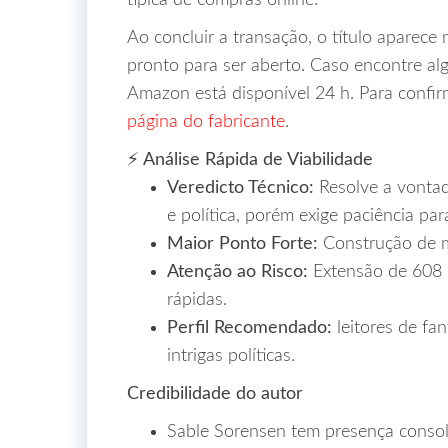
típica de compras online.
Ao concluir a transação, o título aparece
pronto para ser aberto. Caso encontre al
Amazon está disponível 24 h. Para confirm
página do fabricante
.
⚡ Análise Rápida de Viabilidade
Veredicto Técnico:
Resolve a vonta
e política, porém exige paciência par
Maior Ponto Forte:
Construção de m
Atenção ao Risco:
Extensão de 608 p
rápidas.
Perfil Recomendado:
leitores de fa
intrigas políticas.
Credibilidade do autor
Sable Sorensen tem presença conso