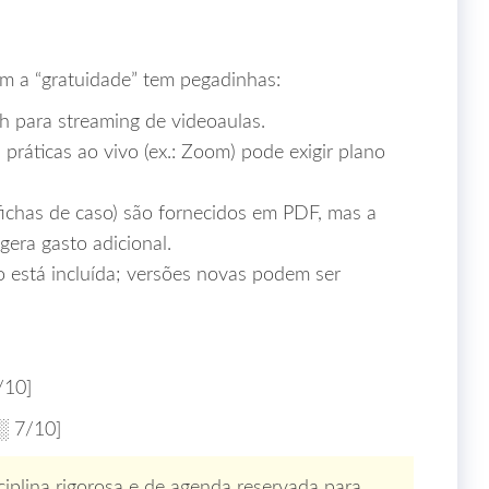
m a “gratuidade” tem pegadinhas:
h para streaming de videoaulas.
práticas ao vivo (ex.: Zoom) pode exigir plano
ichas de caso) são fornecidos em PDF, mas a
gera gasto adicional.
 está incluída; versões novas podem ser
/10]
 7/10]
plina rigorosa e de agenda reservada para