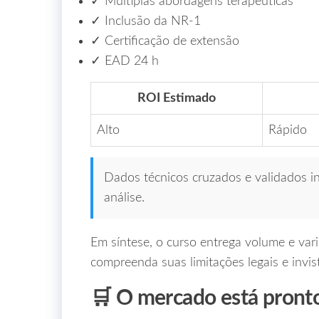
✓ Múltiplas abordagens terapêuticas
✓ Inclusão da NR‑1
✓ Certificação de extensão
✓ EAD 24 h
ROI Estimado
Alto
Rápido
Dados técnicos cruzados e validados in
análise.
Em síntese, o curso entrega volume e va
compreenda suas limitações legais e invist
🛒 O mercado está pronto