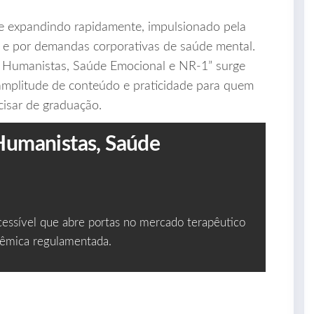
e expandindo rapidamente, impulsionado pela
 e por demandas corporativas de saúde mental.
s Humanistas, Saúde Emocional e NR‑1” surge
mplitude de conteúdo e praticidade para quem
cisar de graduação.
Humanistas, Saúde
essível que abre portas no mercado terapêutico
adêmica regulamentada.