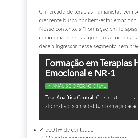
O mercado de terapias humanistas vem s
crescente busca por bem‑estar emocional
Nesse contexto, a “Formação em Terapia
como uma proposta que tenta combinar a
deseja ingressar nesse segmento sem pre
Formação em Terapias 
Emocional e NR‑1
✓ ANÁLISE OPERACIONAL
Tese Analítica Central:
Curso extenso e ac
alternativo, sem substituir formação ac
✓ 300 h+ de conteúdo