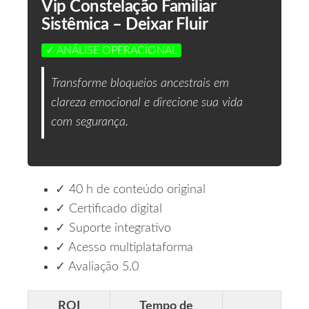
Vip Constelação Familiar
Sistêmica – Deixar Fluir
✓ ANÁLISE OPERACIONAL
Transforme bloqueios ancestrais em
clareza emocional e direcione sua vida
com segurança.
✓ 40 h de conteúdo original
✓ Certificado digital
✓ Suporte integrativo
✓ Acesso multiplataforma
✓ Avaliação 5.0
ROI
Tempo de