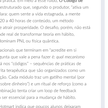
 prática. Em meio a esse ruído,
O Código de
struturado que, segundo o produtor, “ativa um
 clara: quem sente a vida estagnada, a mente
em 20 a 40 horas de conteúdo, um método
 atrair prosperidade. O desafio, porém, não está
de real de transformar teoria em hábito,
dominam PNL ou física quântica.
acionais que terminam em “acredite em si
gunta que vale a pena fazer é:
qual mecanismo
á nos “códigos” – sequências de práticas de
crita terapêutica que são organizados como um
dação. Cada módulo traz um gatilho mental (por
sobre dinheiro”) e um ritual de reforço (como a
ombinação tenta criar um loop de feedback
a ser essencial para a mudança de hábito.
 Hotmart indica que poucos alunos deixaram