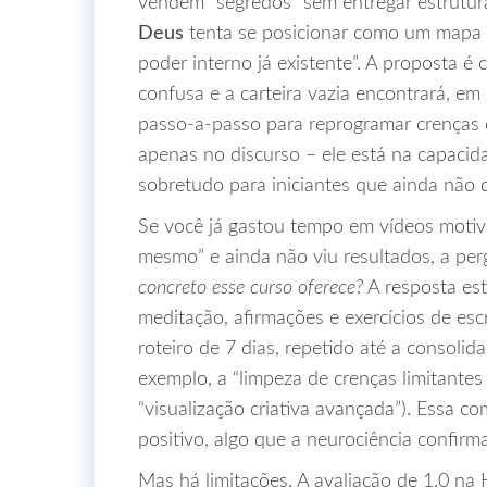
vendem “segredos” sem entregar estrutura
Deus
tenta se posicionar como um mapa e
poder interno já existente”. A proposta é
confusa e a carteira vazia encontrará, 
passo‑a‑passo para reprogramar crenças e
apenas no discurso – ele está na capacida
sobretudo para iniciantes que ainda não 
Se você já gastou tempo em vídeos motiv
mesmo” e ainda não viu resultados, a per
concreto esse curso oferece?
A resposta est
meditação, afirmações e exercícios de es
roteiro de 7 dias, repetido até a consoli
exemplo, a “limpeza de crenças limitantes 
“visualização criativa avançada”). Essa c
positivo, algo que a neurociência confirm
Mas há limitações. A avaliação de 1,0 na