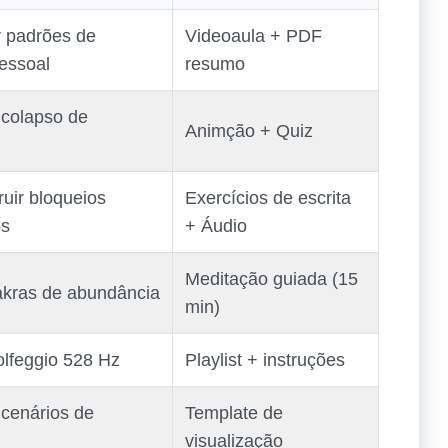
ar padrões de
Videoaula + PDF
essoal
resumo
 colapso de
Animção + Quiz
uir bloqueios
Exercícios de escrita
os
+ Áudio
Meditação guiada (15
akras de abundância
min)
Solfeggio 528 Hz
Playlist + instruções
 cenários de
Template de
visualização