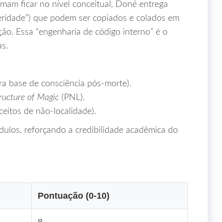
umam ficar no nível conceitual, Doné entrega
peridade”) que podem ser copiados e colados em
ção. Essa “engenharia de código interno” é o
as.
ra base de consciência pós-morte).
ructure of Magic
(PNL).
eitos de não‑localidade).
ulos, reforçando a credibilidade acadêmica do
Pontuação (0‑10)