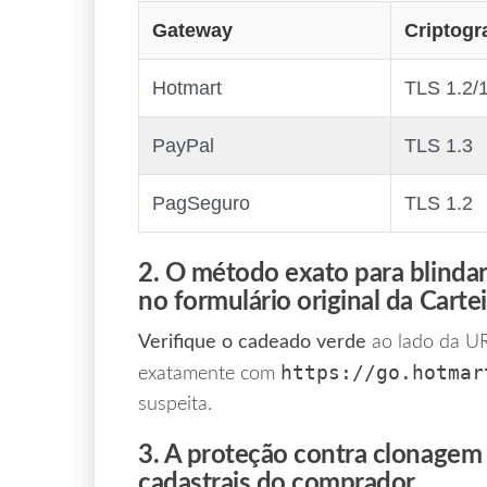
Gateway
Criptogr
Hotmart
TLS 1.2/
PayPal
TLS 1.3
PagSeguro
TLS 1.2
2. O método exato para blindar 
no formulário original da Carte
Verifique o cadeado verde
ao lado da UR
https://go.hotmar
exatamente com
suspeita.
3. A proteção contra clonagem
cadastrais do comprador