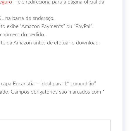
Seguro
– ele redireciona para a página oficial da
SL na barra de endereço.
o exibe “Amazon Payments” ou “PayPal”.
m número do pedido.
rte da Amazon antes de efetuar o download.
a capa Eucaristia – Ideal para 1ª comunhão”
ado.
Campos obrigatórios são marcados com
*