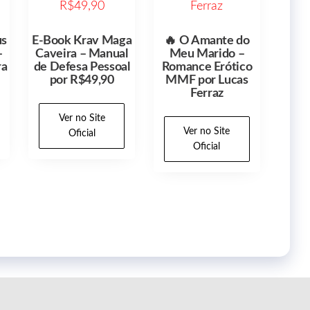
us
E-Book Krav Maga
🔥 O Amante do
–
Caveira – Manual
Meu Marido –
ra
de Defesa Pessoal
Romance Erótico
por R$49,90
MMF por Lucas
Ferraz
Ver no Site
Ver no Site
Oficial
Oficial