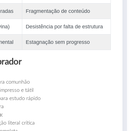
gradas
Fragmentação de conteúdo
vina)
Desistência por falta de estrutura
mental
Estagnação sem progresso
prador
ira comunhão
impresso e tátil
para estudo rápido
ra
o:
 literal crítica