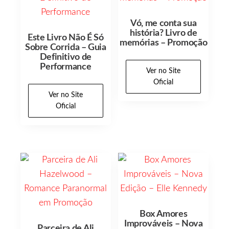
Vó, me conta sua
história? Livro de
Este Livro Não É Só
memórias – Promoção
Sobre Corrida – Guia
Definitivo de
Performance
Ver no Site
Oficial
Ver no Site
Oficial
Box Amores
Improváveis – Nova
Parceira de Ali