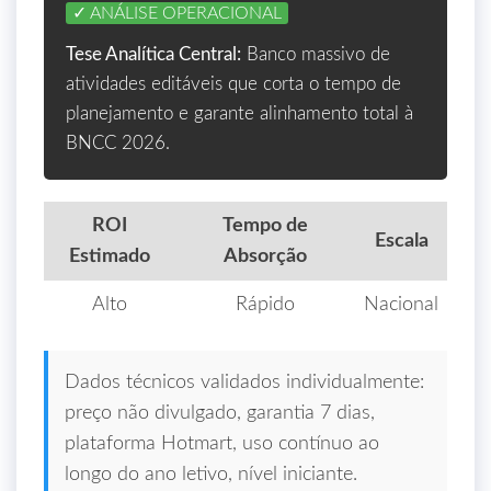
✓ ANÁLISE OPERACIONAL
Tese Analítica Central:
Banco massivo de
atividades editáveis que corta o tempo de
planejamento e garante alinhamento total à
BNCC 2026.
ROI
Tempo de
Escala
Estimado
Absorção
Alto
Rápido
Nacional
Dados técnicos validados individualmente:
preço não divulgado, garantia 7 dias,
plataforma Hotmart, uso contínuo ao
longo do ano letivo, nível iniciante.