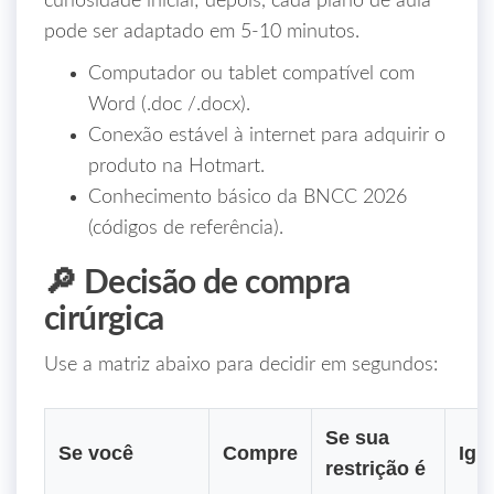
curiosidade inicial; depois, cada plano de aula
pode ser adaptado em 5‑10 minutos.
Computador ou tablet compatível com
Word (.doc /.docx).
Conexão estável à internet para adquirir o
produto na Hotmart.
Conhecimento básico da BNCC 2026
(códigos de referência).
🔎 Decisão de compra
cirúrgica
Use a matriz abaixo para decidir em segundos:
Se sua
Se você
Compre
Ign
restrição é