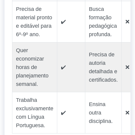
Precisa de
Busca
material pronto
formação
✔️
❌
e editável para
pedagógica
6º‑9º ano.
profunda.
Quer
Precisa de
economizar
autoria
horas de
✔️
❌
detalhada e
planejamento
certificados.
semanal.
Trabalha
Ensina
exclusivamente
✔️
outra
❌
com Língua
disciplina.
Portuguesa.