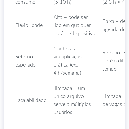
consumo
(5‑10 h)
(2‑3 h × 4‑
Alta – pode ser
Baixa – de
Flexibilidade
lido em qualquer
agenda do f
horário/dispositivo
Ganhos rápidos
Retorno est
Retorno
via aplicação
porém diluí
esperado
prática (ex.:
tempo
4 h/semana)
Ilimitada – um
único arquivo
Limitada –
Escalabilidade
serve a múltiplos
de vagas po
usuários