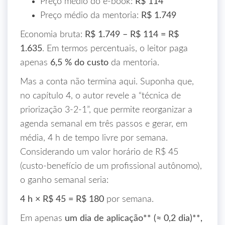
Preço médio do e‑book:
R$ 114
Preço médio da mentoria:
R$ 1.749
Economia bruta:
R$ 1.749 – R$ 114 = R$
1.635
. Em termos percentuais, o leitor paga
apenas
6,5 % do custo
da mentoria.
Mas a conta não termina aqui. Suponha que,
no capítulo 4, o autor revele a “técnica de
priorização 3‑2‑1”, que permite reorganizar a
agenda semanal em três passos e gerar, em
média, 4 h de tempo livre por semana.
Considerando um valor horário de R$ 45
(custo‑benefício de um profissional autônomo),
o ganho semanal seria:
4 h × R$ 45 = R$ 180
por semana.
Em apenas
um dia de aplicação** (≈ 0,2 dia)**,