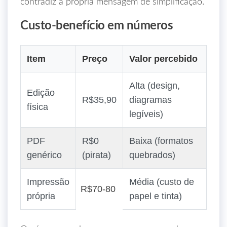
contradiz a própria mensagem de simplificação.
Custo‑benefício em números
Item
Preço
Valor percebido
Alta (design,
Edição
R$35,90
diagramas
física
legíveis)
PDF
R$0
Baixa (formatos
genérico
(pirata)
quebrados)
Impressão
Média (custo de
R$70‑80
própria
papel e tinta)