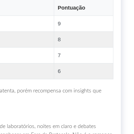
Pontuação
9
8
7
6
ra atenta, porém recompensa com insights que
e laboratórios, noites em claro e debates