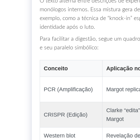
O texto alterna entre descrições de expe
monólogos internos. Essa mistura gera den
exemplo, como a técnica de “knock‑in” esp
identidade após o luto.
Para facilitar a digestão, segue um quadro
e seu paralelo simbólico:
Conceito
Aplicação n
PCR (Amplificação)
Margot repli
Clarke “edita”
CRISPR (Edição)
Margot
Western blot
Revelação de