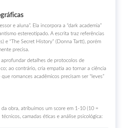
gráficas
fessor e aluna”. Ela incorpora a “dark academia”
ntismo estereotipado. A escrita traz referências
s) e “The Secret History” (Donna Tartt), porém
mente precisa.
 aprofundar detalhes de protocolos de
ico; ao contrário, cria empatia ao tornar a ciência
de que romances acadêmicos precisam ser “leves”
 da obra, atribuímos um score em 1‑10 (10 =
écnicos, camadas éticas e análise psicológica: