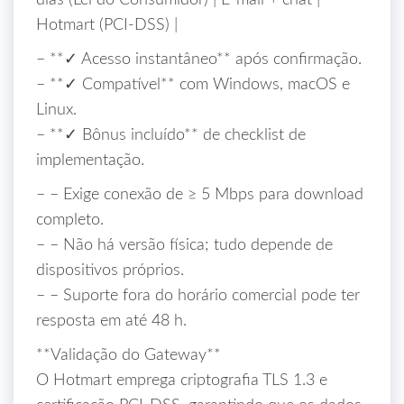
dias (Lei do Consumidor) | E‑mail + chat |
Hotmart (PCI‑DSS) |
– **✓ Acesso instantâneo** após confirmação.
– **✓ Compatível** com Windows, macOS e
Linux.
– **✓ Bônus incluído** de checklist de
implementação.
– – Exige conexão de ≥ 5 Mbps para download
completo.
– – Não há versão física; tudo depende de
dispositivos próprios.
– – Suporte fora do horário comercial pode ter
resposta em até 48 h.
**Validação do Gateway**
O Hotmart emprega criptografia TLS 1.3 e