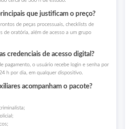
ndo cerca de 300 h de estudo.
incipais que justificam o preço?
rontos de peças processuais, checklists de
as de oratória, além de acesso a um grupo
s credenciais de acesso digital?
e pagamento, o usuário recebe login e senha por
4 h por dia, em qualquer dispositivo.
xiliares acompanham o pacote?
riminalista;
licial;
cos;