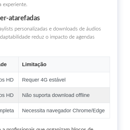
a experiente.
per‑atarefadas
ylists personalizadas e downloads de áudios
adaptabilidade reduz o impacto de agendas
ade
Limitação
eos HD
Requer 4G estável
eos HD
Não suporta download offline
mpleta
Necessita navegador Chrome/Edge
 a profissionais que organizam blocos de