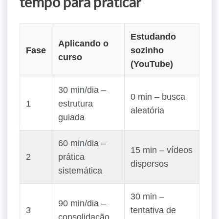
tempo para praticar
Estudando
Aplicando o
Fase
sozinho
curso
(YouTube)
30 min/dia –
0 min – busca
1
estrutura
aleatória
guiada
60 min/dia –
15 min – vídeos
2
prática
dispersos
sistemática
30 min –
90 min/dia –
3
tentativa de
consolidação