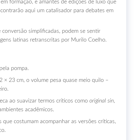
os em formação, e amantes de edições de luxo que
contrarão aqui um catalisador para debates em
e conversão simplificadas, podem se sentir
ens latinas retranscritas por Murilo Coelho.
e pela pompa.
2 × 23 cm, o volume pesa quase meio quilo –
iro.
peca ao suavizar termos críticos como
original sin
,
m ambientes acadêmicos.
s que costumam acompanhar as versões críticas,
co.