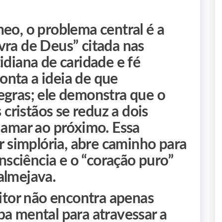
eo, o problema central é a
vra de Deus” citada nas
idiana de caridade e fé
nta a ideia de que
egras; ele demonstra que o
ristãos se reduz a dois
 amar ao próximo. Essa
er simplória, abre caminho para
onsciência e o “coração puro”
almejava.
eitor não encontra apenas
pa mental para atravessar a