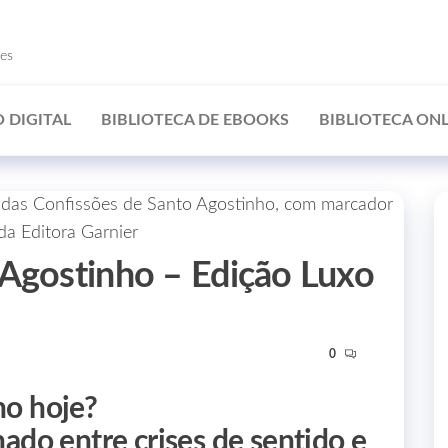
ões
 DIGITAL
BIBLIOTECA DE EBOOKS
BIBLIOTECA ONL
 Agostinho – Edição Luxo
0
ho hoje?
nado entre crises de sentido e