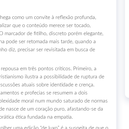
chega como um convite à reflexão profunda,
lizar que o conteúdo merece ser tocado,
 marcador de fitilho, discreto porém elegante,
ina pode ser retomada mais tarde, quando a
ho diz, precisar ser revisitada em busca de
repousa em três pontos críticos. Primeiro, a
stianismo ilustra a possibilidade de ruptura de
scussões atuais sobre identidade e crença.
amentos e profecias se resumem a dois
omplexidade moral num mundo saturado de normas
dade nasce de um coração puro, afastando‑se da
prática ética fundada na empatia.
lher uma edição “de luxo” é a suspeita de que o