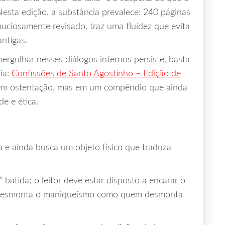
Nesta edição, a substância prevalece: 240 páginas
nuciosamente revisado, traz uma fluidez que evita
antigas.
ergulhar nesses diálogos internos persiste, basta
pia:
Confissões de Santo Agostinho – Edição de
 em ostentação, mas em um compêndio que ainda
e e ética.
 e ainda busca um objeto físico que traduza
batida; o leitor deve estar disposto a encarar o
ue desmonta o maniqueísmo como quem desmonta