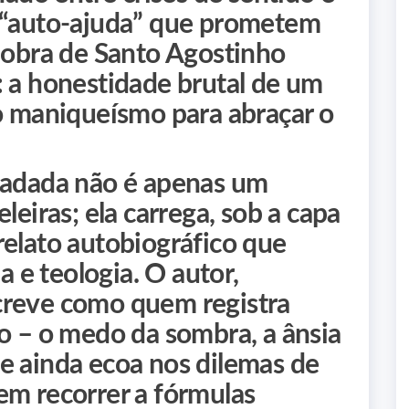
s “auto‑ajuda” que prometem
a obra de Santo Agostinho
: a honestidade brutal de um
maniqueísmo para abraçar o
fadada não é apenas um
leiras; ela carrega, sob a capa
relato autobiográfico que
ia e teologia. O autor,
creve como quem registra
ão – o medo da sombra, a ânsia
e ainda ecoa nos dilemas de
em recorrer a fórmulas