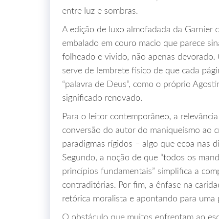
entre luz e sombras.
A edição de luxo almofadada da Garnier 
embalado em couro macio que parece sina
folheado e vivido, não apenas devorado. O
serve de lembrete físico de que cada pág
“palavra de Deus”, como o próprio Agostin
significado renovado.
Para o leitor contemporâneo, a relevância 
conversão do autor do maniqueísmo ao cri
paradigmas rígidos – algo que ecoa nas di
Segundo, a noção de que “todos os mand
princípios fundamentais” simplifica a c
contraditórias. Por fim, a ênfase na cari
retórica moralista e apontando para uma 
O obstáculo que muitos enfrentam ao esco