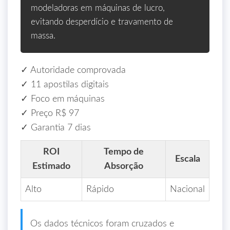
modeladoras em máquinas de lucro,
evitando desperdício e travamento de
massa.
✓ Autoridade comprovada
✓ 11 apostilas digitais
✓ Foco em máquinas
✓ Preço R$ 97
✓ Garantia 7 dias
ROI
Tempo de
Escala
Estimado
Absorção
Alto
Rápido
Nacional
Os dados técnicos foram cruzados e