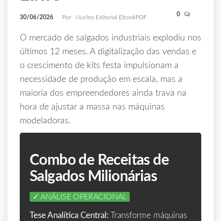
0
30/06/2026
Por
Núcleo Editorial EbookPDF
O mercado de salgados industriais explodiu nos
últimos 12 meses. A digitalização das vendas e
o crescimento de kits festa impulsionam a
necessidade de produção em escala, mas a
maioria dos empreendedores ainda trava na
hora de ajustar a massa nas máquinas
modeladoras.
Combo de Receitas de
Salgados Milionárias
✓ ANÁLISE OPERACIONAL
Tese Analítica Central:
Transforme máquinas