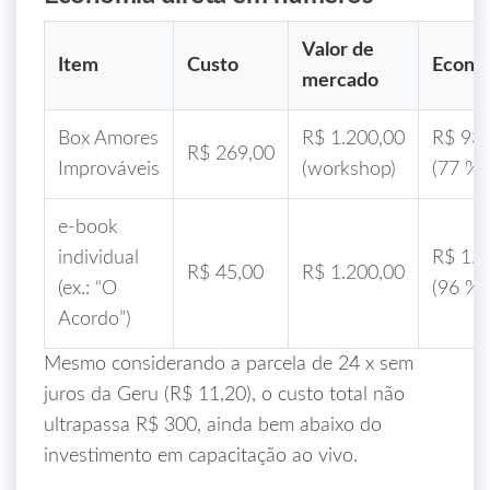
Valor de
Item
Custo
Econo
mercado
Box Amores
R$ 1.200,00
R$ 93
R$ 269,00
Improváveis
(workshop)
(77 %)
e‑book
individual
R$ 1.1
R$ 45,00
R$ 1.200,00
(ex.: “O
(96 %)
Acordo”)
Mesmo considerando a parcela de 24 x sem
juros da Geru (R$ 11,20), o custo total não
ultrapassa R$ 300, ainda bem abaixo do
investimento em capacitação ao vivo.