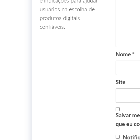
e indicações para ajudar
usuários na escolha de
produtos digitais
confiáveis.
Nome
*
Site
Salvar me
que eu co
Notifi