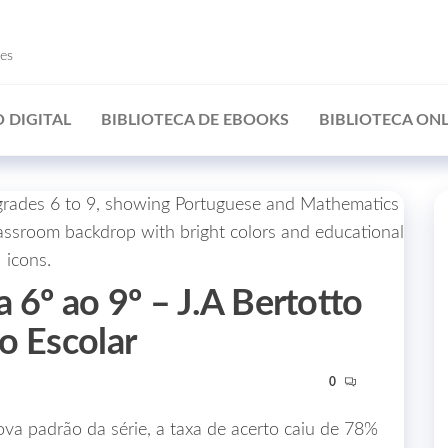
ões
 DIGITAL
BIBLIOTECA DE EBOOKS
BIBLIOTECA ONL
 6º ao 9º – J.A Bertotto
o Escolar
0
ova padrão da série, a taxa de acerto caiu de 78%