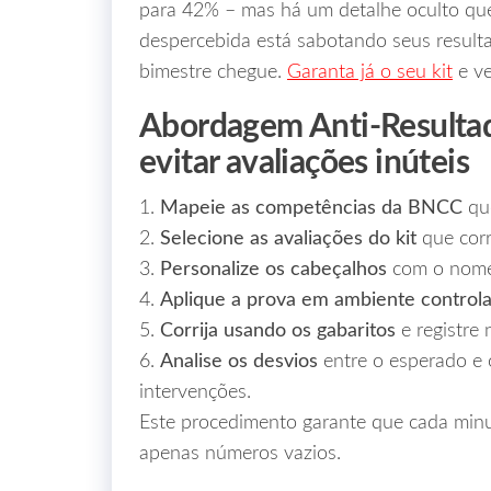
para 42% – mas há um detalhe oculto que
despercebida está sabotando seus resulta
bimestre chegue.
Garanta já o seu kit
e ve
Abordagem Anti‑Resultad
evitar avaliações inúteis
1.
Mapeie as competências da BNCC
que
2.
Selecione as avaliações do kit
que cor
3.
Personalize os cabeçalhos
com o nome 
4.
Aplique a prova em ambiente control
5.
Corrija usando os gabaritos
e registre 
6.
Analise os desvios
entre o esperado e o
intervenções.
Este procedimento garante que cada minut
apenas números vazios.