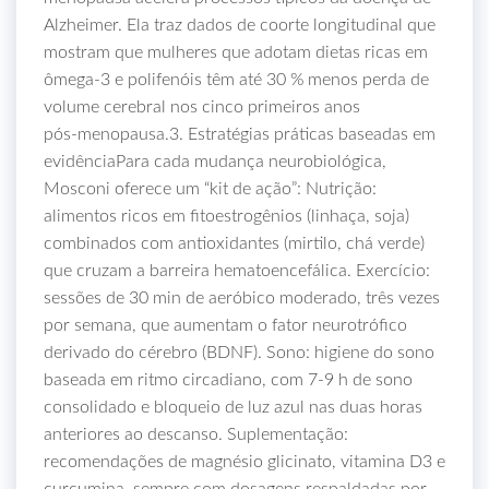
Alzheimer. Ela traz dados de coorte longitudinal que
mostram que mulheres que adotam dietas ricas em
ômega‑3 e polifenóis têm até 30 % menos perda de
volume cerebral nos cinco primeiros anos
pós‑menopausa.3. Estratégias práticas baseadas em
evidênciaPara cada mudança neurobiológica,
Mosconi oferece um “kit de ação”: Nutrição:
alimentos ricos em fitoestrogênios (linhaça, soja)
combinados com antioxidantes (mirtilo, chá verde)
que cruzam a barreira hematoencefálica. Exercício:
sessões de 30 min de aeróbico moderado, três vezes
por semana, que aumentam o fator neurotrófico
derivado do cérebro (BDNF). Sono: higiene do sono
baseada em ritmo circadiano, com 7‑9 h de sono
consolidado e bloqueio de luz azul nas duas horas
anteriores ao descanso. Suplementação:
recomendações de magnésio glicinato, vitamina D3 e