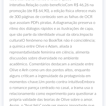
interativa.Relação custo‑benefícioCom R$ 46,26 na
promoção (de R$ 64,90), a edição física oferece mais
de 300 páginas de conteúdo sem as falhas de OCR
que assolam PDFs piratas. A diagramação preserva o
ritmo dos diálogos rápidos e as ilustrações de capa,
que são parte da identidade visual da obra.Impacto
culturalO fenômeno no BookTok não é coincidência;
a química entre Olive e Adam, aliada à
representatividade feminina em ciência, alimenta
discussões sobre diversidade no ambiente
acadêmico. Comentários destacam a amizade entre
Olive e Anh como um dos pontos altos, enquanto
alguns criticam a ingenuidade da protagonista em
momentos-chave.Um ponto contra‑intuitivoEmbora
o romance pareça centrado no casal, a trama usa o
relacionamento como experimento para questionar a
própria validade das teorias de Olive sobre o amor.
Assim, o “final feliz” pode ser menos importante que