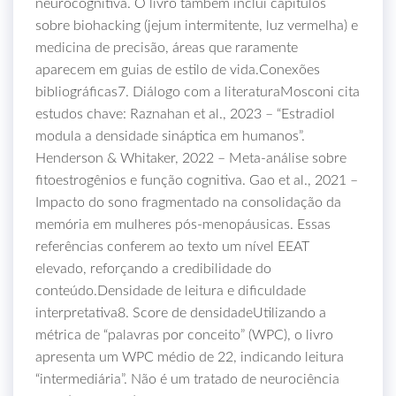
neurocognitiva. O livro também inclui capítulos
sobre biohacking (jejum intermitente, luz vermelha) e
medicina de precisão, áreas que raramente
aparecem em guias de estilo de vida.Conexões
bibliográficas7. Diálogo com a literaturaMosconi cita
estudos chave: Raznahan et al., 2023 – “Estradiol
modula a densidade sináptica em humanos”.
Henderson & Whitaker, 2022 – Meta‑análise sobre
fitoestrogênios e função cognitiva. Gao et al., 2021 –
Impacto do sono fragmentado na consolidação da
memória em mulheres pós‑menopáusicas. Essas
referências conferem ao texto um nível EEAT
elevado, reforçando a credibilidade do
conteúdo.Densidade de leitura e dificuldade
interpretativa8. Score de densidadeUtilizando a
métrica de “palavras por conceito” (WPC), o livro
apresenta um WPC médio de 22, indicando leitura
“intermediária”. Não é um tratado de neurociência