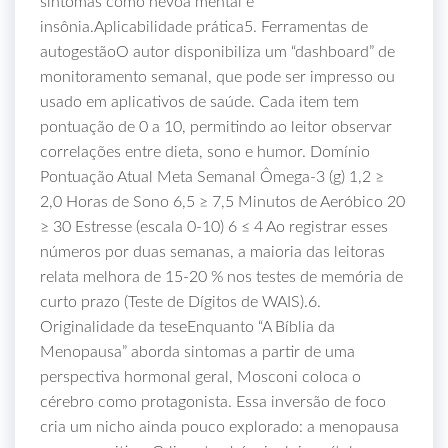
sintomas como névoa mental e
insônia.Aplicabilidade prática5. Ferramentas de
autogestãoO autor disponibiliza um “dashboard” de
monitoramento semanal, que pode ser impresso ou
usado em aplicativos de saúde. Cada item tem
pontuação de 0 a 10, permitindo ao leitor observar
correlações entre dieta, sono e humor. Domínio
Pontuação Atual Meta Semanal Ômega‑3 (g) 1,2 ≥
2,0 Horas de Sono 6,5 ≥ 7,5 Minutos de Aeróbico 20
≥ 30 Estresse (escala 0‑10) 6 ≤ 4 Ao registrar esses
números por duas semanas, a maioria das leitoras
relata melhora de 15‑20 % nos testes de memória de
curto prazo (Teste de Dígitos de WAIS).6.
Originalidade da teseEnquanto “A Bíblia da
Menopausa” aborda sintomas a partir de uma
perspectiva hormonal geral, Mosconi coloca o
cérebro como protagonista. Essa inversão de foco
cria um nicho ainda pouco explorado: a menopausa