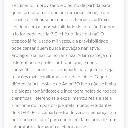
sentimento improvisado é o ponto de partida para
quem procura mais que um romance clichê; é um
convite a refletir sobre como as teorias acadêmicas
colidem com a imprevisibilidade do coração.Por que
o leitor pode hesitar? Clichê do “fake dating”. O
tropeço já foi usado mil vezes, e a previsibilidade
pode cansar quem busca inovação narrativa.
Protagonista masculino ranzinza. Adam carrega um
estereótipo de professor tirano que, embora
carismático, pode soar antiquado para quem deseja
relações mais equilibradas desde o início. O que
diferencia “A Hipótese do Amor”?O livro não se limita
a diálogos românticos; ele incorpora notas de rodapé
científicas, referências a experimentos reais e até a
síndrome do impostor que afeta muitos estudantes
de STEM. Essa camada extra de verossimilhança cria
um “código oculto” para quem tem familiaridade com
laboratórios, tornando a leitura quase