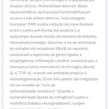
curcumina, sempre com dosagens respaldadas por
ensaios clínicos. Profundidade teórica4. Bases
neurocientíficas da transição hormonalMosconi
recorre a três pilares teóricos: Neuroimagem
funcional: fMRI mostra redução de conectividade
entre o córtex pré-frontal dorsolateral e o
hipocampo durante tarefas de memória de trabalho.
Neuroendocrinologia: descreve a via de sinalização
do estradiol via receptores ERα/β no neurônio,
modulando a expressão de genes ligados à
sinaptogênese. Inflamação cerebral: evidencia que a
menopausa eleva marcadores de microglia ativada
(IL‑6, TNF‑α), criando um ambiente propício à
neurodegeneração. Esses três pontos são integrados
em um modelo de “ciclo de
vulnerabilidade‑resiliência”. Quando a
vulnerabilidade (queda de estrogênio) supera a
resiliência (hábitos neuroprotetores), surgem