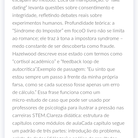
escapam ao método. Ética da manipulação: o “fake
dating” levanta questões sobre consentimento e
integridade, refletindo debates reais sobre
experimentos humanos. Profundidade teórica: a
“Síndrome do Impostor” em focoO livro não se limita
ao romance; ele traz à tona a impostora syndrome –
medo constante de ser descoberta como fraude.
Hazelwood descreve esse estado com termos como
“cortisol acadêmico” e “feedback loop de
autocrítica”.Exemplo de passagem: “Eu sinto que
estou sempre um passo à frente da minha própria
farsa, como se cada sucesso fosse apenas um erro
de cálculo.” Essa frase funciona como um
micro‑estudo de caso que pode ser usado por
professores de psicologia para ilustrar a pressão nas
carreiras STEM.Clareza didática: estrutura de
capítulos como módulos de aulaCada capítulo segue
um padrão de três partes: introdução do problema,