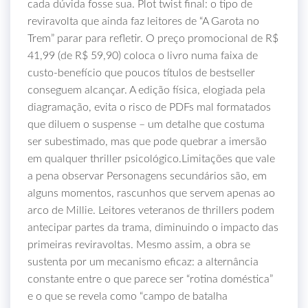
cada dúvida fosse sua. Plot twist final: o tipo de
reviravolta que ainda faz leitores de “A Garota no
Trem” parar para refletir. O preço promocional de R$
41,99 (de R$ 59,90) coloca o livro numa faixa de
custo‑benefício que poucos títulos de bestseller
conseguem alcançar. A edição física, elogiada pela
diagramação, evita o risco de PDFs mal formatados
que diluem o suspense – um detalhe que costuma
ser subestimado, mas que pode quebrar a imersão
em qualquer thriller psicológico.Limitações que vale
a pena observar Personagens secundários são, em
alguns momentos, rascunhos que servem apenas ao
arco de Millie. Leitores veteranos de thrillers podem
antecipar partes da trama, diminuindo o impacto das
primeiras reviravoltas. Mesmo assim, a obra se
sustenta por um mecanismo eficaz: a alternância
constante entre o que parece ser “rotina doméstica”
e o que se revela como “campo de batalha