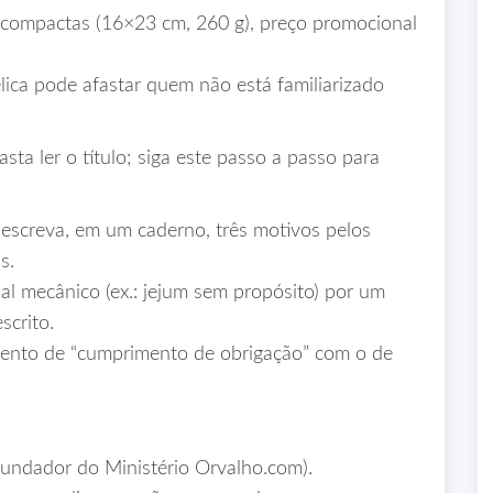
 compactas (16×23 cm, 260 g), preço promocional
.
ica pode afastar quem não está familiarizado
sta ler o título; siga este passo a passo para
 escreva, em um caderno, três motivos pelos
s.
al mecânico (ex.: jejum sem propósito) por um
scrito.
imento de “cumprimento de obrigação” com o de
fundador do Ministério Orvalho.com).