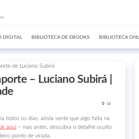
ões
 DIGITAL
BIBLIOTECA DE EBOOKS
BIBLIOTECA ONL
porte – Luciano Subirá |
ade
0
ia todos os dias, ainda sente que algo falta na
ok aqui
– mas antes, descubra o detalhe oculto
eiro ponto de virada.