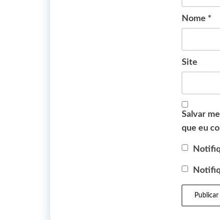
Nome
*
Site
Salvar me
que eu co
Notifi
Notifi