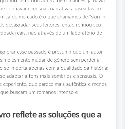
 quando se tornou autora de romances, já havia
que confiavam em suas narrativas baseadas em
nâmica de mercado é o que chamamos de “skin in
de desagradar seus leitores, então refinou seu
edback reais, não através de um laboratório de
gnorar esse passado é presumir que um autor
 simplesmente mudar de gênero sem perder a
ão se importa apenas com a qualidade da história;
se adaptar a tons mais sombrios e sensuais. O
e experiente, que parece mais autêntica e menos
s que buscam um romance intenso e
vro reflete as soluções que a