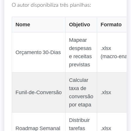
O autor disponibiliza três planilhas:
Nome
Objetivo
Formato
Mapear
despesas
.xlsx
Orçamento 30‑Dias
e receitas
(macro‑enab
previstas
Calcular
taxa de
Funil‑de‑Conversão
.xlsx
conversão
por etapa
Distribuir
Roadmap Semanal
tarefas
.xlsx